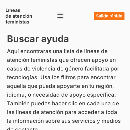
Evaluación de amenazas y riesgos
Líneas
Seguridad de navegación web
Evasión de censura
de atención
Salida rápida
feministas
Producción de recursos (guías, manuales, webs, etc.)
Recopilación de datos e investigación
Buscar ayuda
Protección de denegación de servicio
Seguridad de dispositivos
Aquí encontrarás una lista de líneas de
services_device_security assessment
Soporte digital 24/7
atención feministas que ofrecen apoyo en
Reemplazo de equipos
casos de violencia de género facilitada por
Escalada de casos a plataformas de redes sociales
Análisis forense
Fondos
tecnologías. Usa los filtros para encontrar
Mitigación del acoso en línea (doxxing, troleo, outing, etc.)
aquella que pueda apoyarte en tu región,
Ciudado individual
Asistencia legal
idioma, o necesidad de apoyo específica.
Alfabetización digital y concientización
También puedes hacer clic en cada una de
Seguridad organizacional
Otros
las líneas de atención para acceder a toda
Difusión sobre la violencia de género facilitada por la
tecnologías
la información sobre sus servicios y medios
Facilitación de grupos de apoyo de pares
Incidencia política
de contacto.